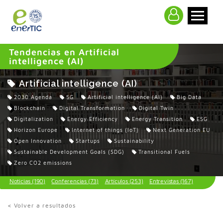
>
Tendencias en Artificial
intelligence (AI)
Artificial intelligence (AI)
2030 Agenda
5G
Artificial intelligence (AI)
Big Data
Blockchain
Digital Transformation
Digital Twin
Digitalization
Energy Efficiency
Energy Transition
ESG
Horizon Europe
Internet of things (IoT)
Next Generation EU
Open Innovation
Startups
Sustainability
Sustainable Development Goals (SDG)
Transitional Fuels
Zero CO2 emissions
Noticias (190)
Conferencias (73)
Artículos (253)
Entrevistas (167)
< Volver a resultados