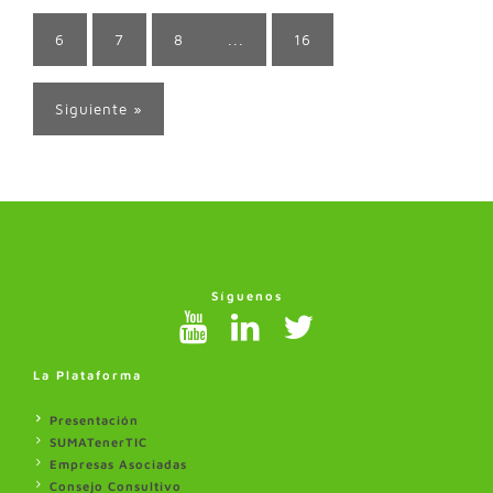
6
7
8
...
16
Siguiente »
Síguenos
La Plataforma
Presentación
SUMATenerTIC
Empresas Asociadas
Consejo Consultivo