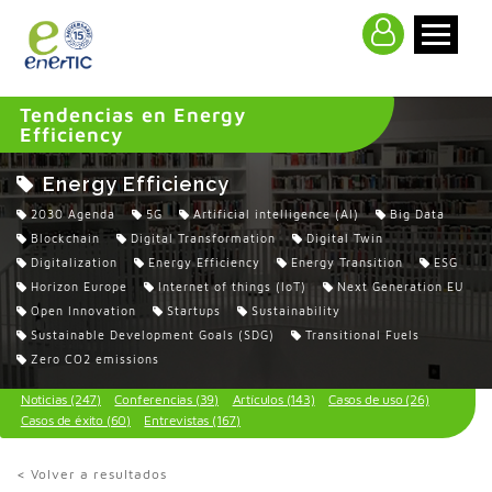
>
Tendencias en Energy
Efficiency
Energy Efficiency
2030 Agenda
5G
Artificial intelligence (AI)
Big Data
Blockchain
Digital Transformation
Digital Twin
Digitalization
Energy Efficiency
Energy Transition
ESG
Horizon Europe
Internet of things (IoT)
Next Generation EU
Open Innovation
Startups
Sustainability
Sustainable Development Goals (SDG)
Transitional Fuels
Zero CO2 emissions
Noticias (247)
Conferencias (39)
Artículos (143)
Casos de uso (26)
Casos de éxito (60)
Entrevistas (167)
< Volver a resultados