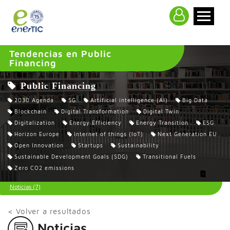
>
Tendencias en Public
Financing
Public Financing
2030 Agenda
5G
Artificial intelligence (AI)
Big Data
Blockchain
Digital Transformation
Digital Twin
Digitalization
Energy Efficiency
Energy Transition
ESG
Horizon Europe
Internet of things (IoT)
Next Generation EU
Open Innovation
Startups
Sustainability
Sustainable Development Goals (SDG)
Transitional Fuels
Zero CO2 emissions
Noticias (7)
< Volver a resultados
Noticias