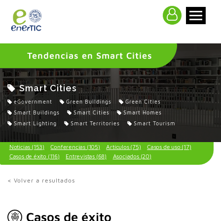
>
Tendencias en Smart Cities
Smart Cities
eGovernment
Green Buildings
Green Cities
Smart Buildings
Smart Cities
Smart Homes
Smart Lighting
Smart Territories
Smart Tourism
Noticias (153)
Conferencias (105)
Artículos (75)
Casos de uso (17)
Casos de éxito (116)
Entrevistas (68)
Asociados (20)
< Volver a resultados
Casos de éxito