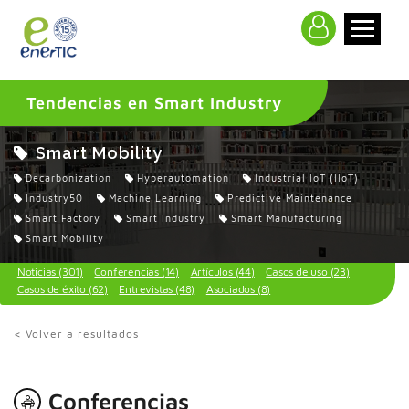
>
Tendencias en Smart Industry
Smart Mobility
Decarbonization
Hyperautomation
Industrial IoT (IIoT)
Industry50
Machine Learning
Predictive Maintenance
Smart Factory
Smart Industry
Smart Manufacturing
Smart Mobility
Noticias (301)
Conferencias (14)
Artículos (44)
Casos de uso (23)
Casos de éxito (62)
Entrevistas (48)
Asociados (8)
< Volver a resultados
Conferencias