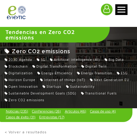
>
Tendencias en Zero CO2
emissions
Zero CO2 emissions
2030 Agenda
5G
Artificial intelligence (AI)
Big Data
Blockchain
Digital Transformation
Digital Twin
Digitalization
Energy Efficiency
Energy Transition
ESG
Horizon Europe
Internet of things (IoT)
Next Generation EU
Open Innovation
Startups
Sustainability
Sustainable Development Goals (SDG)
Transitional Fuels
Zero CO2 emissions
Noticias (235)
Conferencias (26)
Artículos (46)
Casos de uso (4)
Casos de éxito (31)
Entrevistas (57)
< Volver a resultados