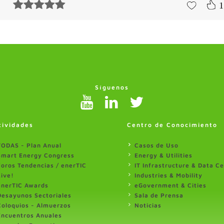
1
Síguenos
tividades
Centro de Conocimiento
TODAS - Plan Anual
Casos de Uso
Smart Energy Congress
Energy & Utilities
Foros Tendencias / enerTIC
IT Infrastructure & Data C
Live!
Industries & Mobility
enerTIC Awards
eGovernment & Cities
Desayunos Sectoriales
Sala de Prensa
Coloquios - Almuerzos
Noticias
Encuentros Anuales