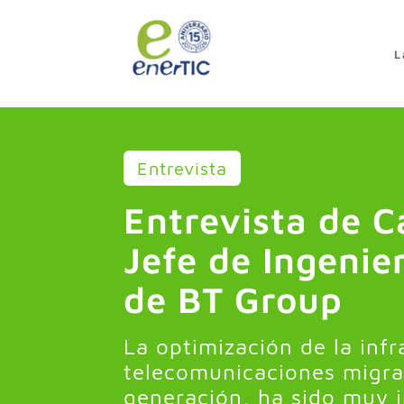
>
L
Entrevista
Entrevista de C
Jefe de Ingenie
de BT Group
La optimización de la infr
telecomunicaciones migra
generación, ha sido muy i