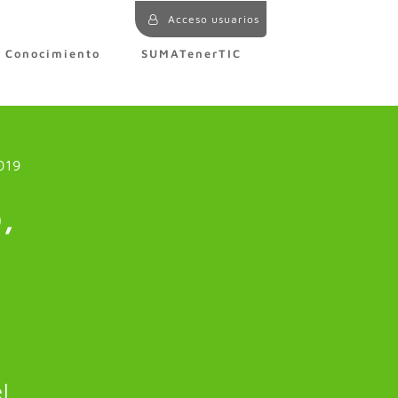
Acceso usuarios
e Conocimiento
SUMATenerTIC
019
,
l