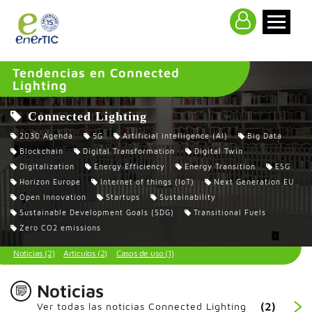
>
Tendencias en Connected
Lighting
Connected Lighting
2030 Agenda
5G
Artificial intelligence (AI)
Big Data
Blockchain
Digital Transformation
Digital Twin
Digitalization
Energy Efficiency
Energy Transition
ESG
Horizon Europe
Internet of things (IoT)
Next Generation EU
Open Innovation
Startups
Sustainability
Sustainable Development Goals (SDG)
Transitional Fuels
Zero CO2 emissions
Noticias (2)
Artículos (2)
Casos de uso (1)
Noticias
Ver todas las noticias Connected Lighting
(2)