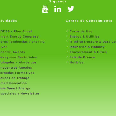
Síguenos
tividades
Centro de Conocimiento
TODAS - Plan Anual
Casos de Uso
Smart Energy Congress
Energy & Utilities
Foros Tendencias / enerTIC
IT Infrastructure & Data C
Live!
Industries & Mobility
enerTIC Awards
eGovernment & Cities
Desayunos Sectoriales
Sala de Prensa
Coloquios - Almuerzos
Noticias
Encuentros Anuales
Jornadas Formativas
Grupos de Trabajo
SmartInnovation
Guia Smart Energy
Especiales y Newsletter