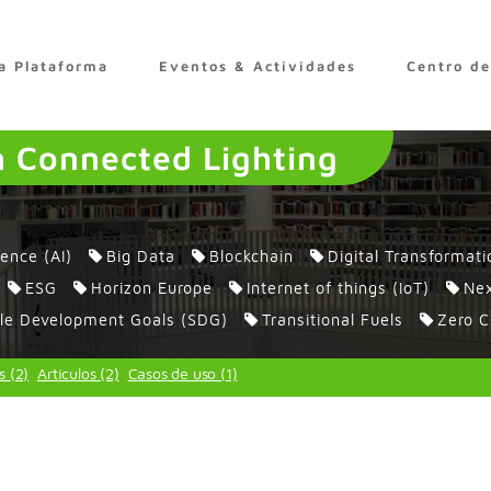
a Plataforma
Eventos & Actividades
Centro d
n Connected Lighting
igence (AI)
Big Data
Blockchain
Digital Transformati
ESG
Horizon Europe
Internet of things (IoT)
Nex
le Development Goals (SDG)
Transitional Fuels
Zero C
s (2)
Artículos (2)
Casos de uso (1)