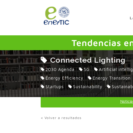
>
L
Tendencias e
Connected Lighting
2030 Agenda
5G
Artificial intell
Energy Efficiency
Energy Transition
Startups
Sustainability
Sustainab
Noticia
< Volver a resultados