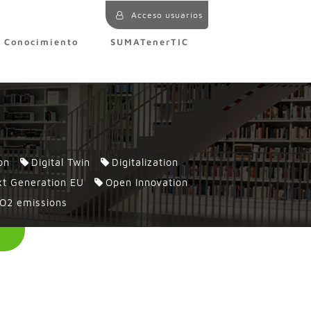
Acceso usuarios
e Conocimiento
SUMATenerTIC
on
Digital Twin
Digitalization
t Generation EU
Open Innovation
O2 emissions