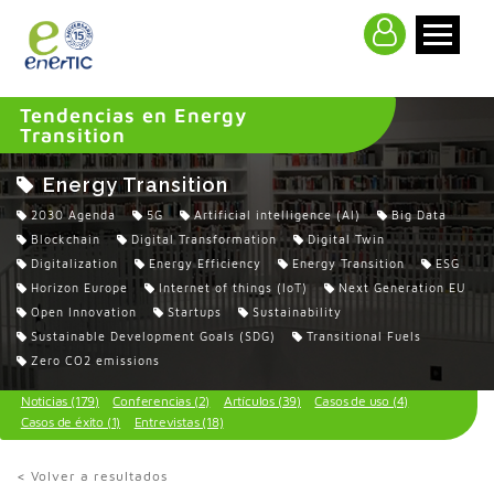
>
Tendencias en Energy
Transition
Energy Transition
2030 Agenda
5G
Artificial intelligence (AI)
Big Data
Blockchain
Digital Transformation
Digital Twin
Digitalization
Energy Efficiency
Energy Transition
ESG
Horizon Europe
Internet of things (IoT)
Next Generation EU
Open Innovation
Startups
Sustainability
Sustainable Development Goals (SDG)
Transitional Fuels
Zero CO2 emissions
Noticias (179)
Conferencias (2)
Artículos (39)
Casos de uso (4)
Casos de éxito (1)
Entrevistas (18)
< Volver a resultados