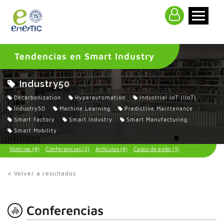
>
Tendencias en Smart Industry
Industry50
Decarbonization
Hyperautomation
Industrial IoT (IIoT)
Industry50
Machine Learning
Predictive Maintenance
Smart Factory
Smart Industry
Smart Manufacturing
Smart Mobility
Noticias (4)
Conferencias (3)
Artículos (4)
Casos de éxito (1)
< Volver a resultados
Conferencias