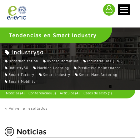
>
Tendencias en Smart Industry
Industry50
Decarbonization
Hyperautomation
Industrial IoT (IIoT)
Industry50
Machine Learning
Predictive Maintenance
Smart Factory
Smart Industry
Smart Manufacturing
Smart Mobility
Noticias (4)
Conferencias (3)
Artículos (4)
Casos de éxito (1)
< Volver a resultados
Noticias