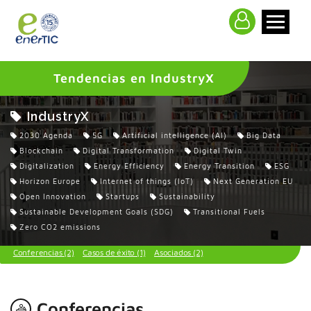
>
Tendencias en IndustryX
IndustryX
2030 Agenda
5G
Artificial intelligence (AI)
Big Data
Blockchain
Digital Transformation
Digital Twin
Digitalization
Energy Efficiency
Energy Transition
ESG
Horizon Europe
Internet of things (IoT)
Next Generation EU
Open Innovation
Startups
Sustainability
Sustainable Development Goals (SDG)
Transitional Fuels
Zero CO2 emissions
Conferencias (2)
Casos de éxito (1)
Asociados (2)
Conferencias