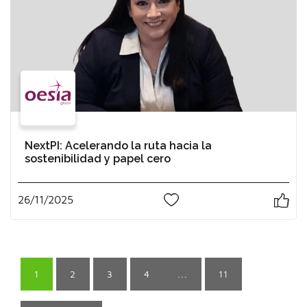
NextPI: Acelerando la ruta hacia la
sostenibilidad y papel cero
26/11/2025
1
1
2
3
4
...
11