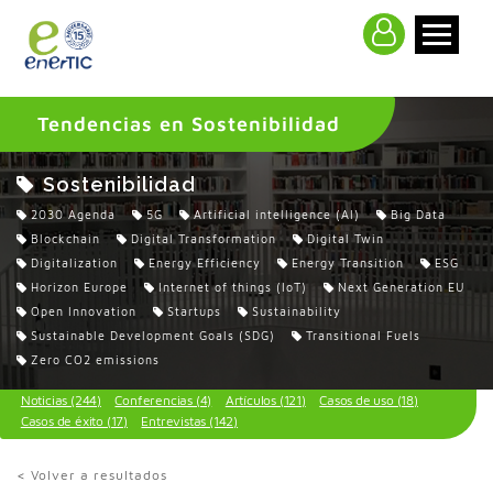
>
Tendencias en Sostenibilidad
Sostenibilidad
2030 Agenda
5G
Artificial intelligence (AI)
Big Data
Blockchain
Digital Transformation
Digital Twin
Digitalization
Energy Efficiency
Energy Transition
ESG
Horizon Europe
Internet of things (IoT)
Next Generation EU
Open Innovation
Startups
Sustainability
Sustainable Development Goals (SDG)
Transitional Fuels
Zero CO2 emissions
Noticias (244)
Conferencias (4)
Artículos (121)
Casos de uso (18)
Casos de éxito (17)
Entrevistas (142)
< Volver a resultados