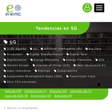
>
Tendencias en 5G
5G
2030 Agenda
5G
Artificial intelligence (AI)
Big Data
Blockchain
Digital Transformation
Digital Twin
Digitalization
Energy Efficiency
Energy Transition
ESG
Horizon Europe
Internet of things (IoT)
Next Generation EU
Open Innovation
Startups
Sustainability
Sustainable Development Goals (SDG)
Transitional Fuels
Zero CO2 emissions
Noticias (49)
Conferencias (3)
Artículos (35)
Casos de uso (3)
Casos de éxito (9)
Entrevistas (31)
Asociados (4)
< Volver a resultados