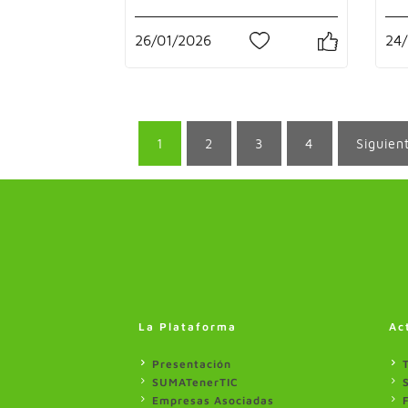
26/01/2026
24/
0
1
2
3
4
Siguien
La Plataforma
Ac
Presentación
SUMATenerTIC
Empresas Asociadas