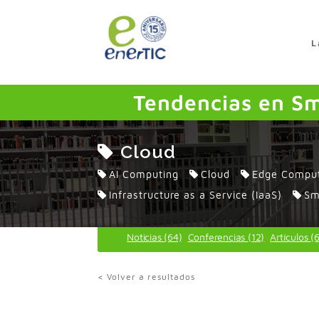
>
L
Tendencias en Sm
Cloud
AI Computing
Cloud
Edge Compu
Infrastructure as a Service (IaaS)
Sm
Noticias (64)
Conferencias (12)
Artículos (
< Volver a resultados