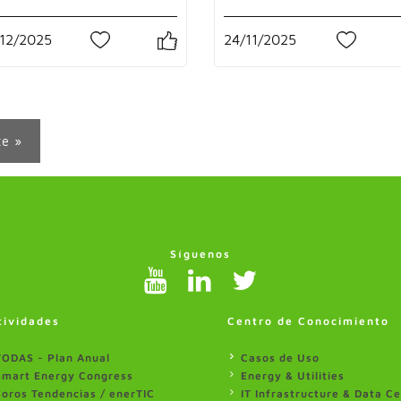
12/2025
24/11/2025
1
0
te »
Síguenos
tividades
Centro de Conocimiento
TODAS - Plan Anual
Casos de Uso
Smart Energy Congress
Energy & Utilities
Foros Tendencias / enerTIC
IT Infrastructure & Data C