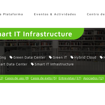
a Plataforma
Eventos & Actividades
Centro d
art IT Infrastructure
ting
Green Data Center
Green IT
Hybrid Cloud
art Data Center
Smart IT Infrastructure
62)
Casos de uso (8)
Casos de éxito (5)
Entrevistas (37)
Asociados (12)