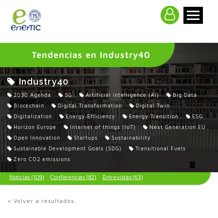
>
Tendencias en Industry40
Industry40
2030 Agenda
5G
Artificial intelligence (AI)
Big Data
Blockchain
Digital Transformation
Digital Twin
Digitalization
Energy Efficiency
Energy Transition
ESG
Horizon Europe
Internet of things (IoT)
Next Generation EU
Open Innovation
Startups
Sustainability
Sustainable Development Goals (SDG)
Transitional Fuels
Zero CO2 emissions
Noticias (109)
Conferencias (82)
Entrevistas (63)
< Volver a resultados