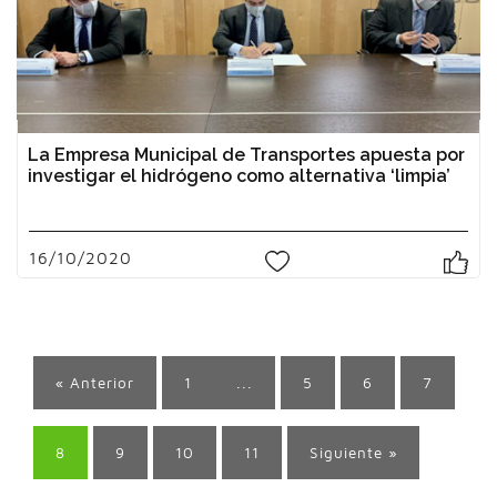
La Empresa Municipal de Transportes apuesta por
investigar el hidrógeno como alternativa ‘limpia’
16/10/2020
0
« Anterior
1
...
5
6
7
8
9
10
11
Siguiente »