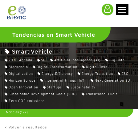
>
Tendencias en Smart Vehicle
Smart Vehicle
2030 Agenda
5G
Artificial intelligence (AI)
Big Data
Blockchain
Digital Transformation
Digital Twin
Digitalization
Energy Efficiency
Energy Transition
ESG
Horizon Europe
Internet of things (IoT)
Next Generation EU
Open Innovation
Startups
Sustainability
Sustainable Development Goals (SDG)
Transitional Fuels
Zero CO2 emissions
Noticias (127)
< Volver a resultados