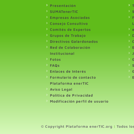
Presentación
SUMATenerTIC
Empresas Asociadas
Consejo Consultivo
Comités de Expertos
Grupos de Trabajo
Directivos Galardonados
Red de Colaboración
Institucional
Fotos
FAQs
Enlaces de Interés
Formulario de contacto
Plataforma enerTIC
Aviso Legal
Politica de Privacidad
Modificación perfil de usuario
© Copyright Plataforma enerTIC.org
|
Todos lo