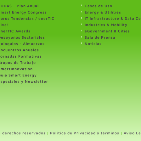
TODAS - Plan Anual
Casos de Uso
Smart Energy Congress
Energy & Utilities
Foros Tendencias / enerTIC
IT Infrastructure & Data C
Live!
Industries & Mobility
enerTIC Awards
eGovernment & Cities
Desayunos Sectoriales
Sala de Prensa
Coloquios - Almuerzos
Noticias
Encuentros Anuales
Jornadas Formativas
Grupos de Trabajo
SmartInnovation
Guia Smart Energy
Especiales y Newsletter
s derechos reservados
|
Política de Privacidad y términos
|
Aviso Le