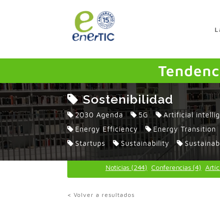
>
L
Tendenci
Sostenibilidad
2030 Agenda
5G
Artificial intell
Energy Efficiency
Energy Transition
Startups
Sustainability
Sustainab
Noticias (244)
Conferencias (4)
Artíc
< Volver a resultados