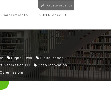
Acceso usuarios
e Conocimiento
SUMATenerTIC
on
Digital Twin
Digitalization
t Generation EU
Open Innovation
O2 emissions