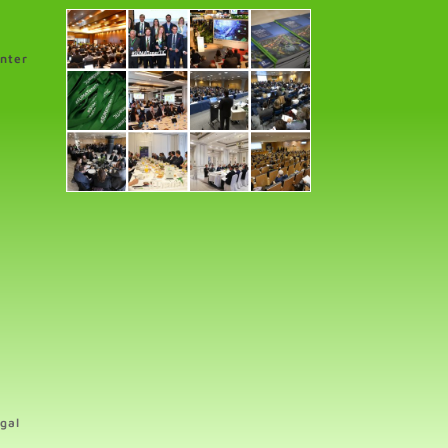
enter
gal