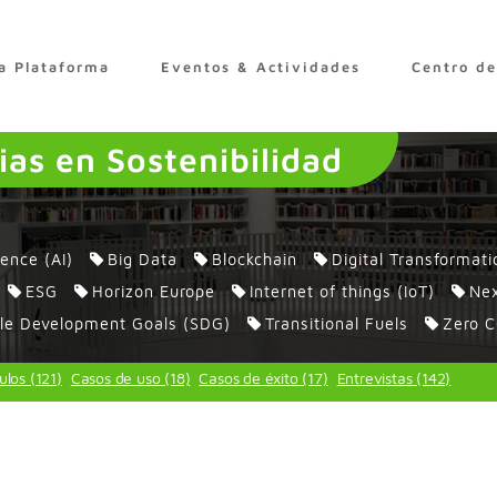
a Plataforma
Eventos & Actividades
Centro d
as en Sostenibilidad
igence (AI)
Big Data
Blockchain
Digital Transformati
ESG
Horizon Europe
Internet of things (IoT)
Nex
le Development Goals (SDG)
Transitional Fuels
Zero C
ulos (121)
Casos de uso (18)
Casos de éxito (17)
Entrevistas (142)