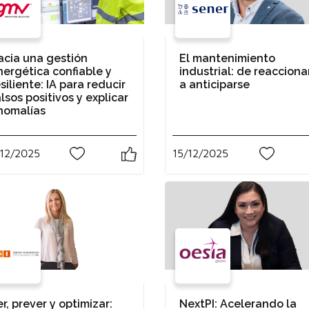
acia una gestión
El mantenimiento
nergética confiable y
industrial: de reacciona
siliente: IA para reducir
a anticiparse
lsos positivos y explicar
nomalías
12/2025
15/12/2025
1
0
r, prever y optimizar:
NextPI: Acelerando la