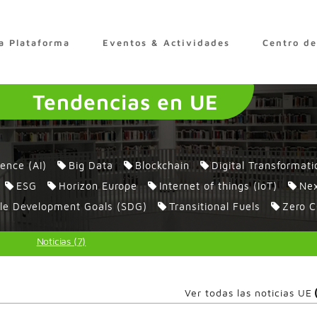
a Plataforma
Eventos & Actividades
Centro d
Tendencias en UE
igence (AI)
Big Data
Blockchain
Digital Transformati
ESG
Horizon Europe
Internet of things (IoT)
Nex
le Development Goals (SDG)
Transitional Fuels
Zero C
Noticias (7)
Ver todas las noticias UE