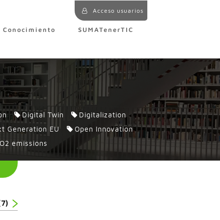
Acceso usuarios
e Conocimiento
SUMATenerTIC
on
Digital Twin
Digitalization
t Generation EU
Open Innovation
O2 emissions
(7)