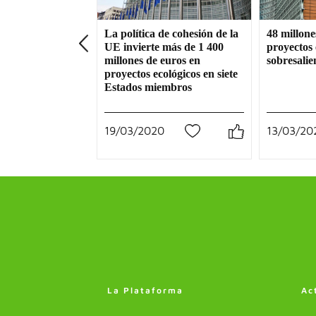
La política de cohesión de la
48 millone
UE invierte más de 1 400
proyectos 
millones de euros en
sobresalie
proyectos ecológicos en siete
Estados miembros
19/03/2020
13/03/20
0
La Plataforma
Ac