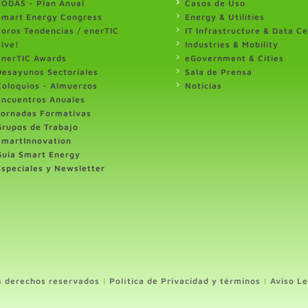
TODAS - Plan Anual
Casos de Uso
Smart Energy Congress
Energy & Utilities
Foros Tendencias / enerTIC
IT Infrastructure & Data C
Live!
Industries & Mobility
enerTIC Awards
eGovernment & Cities
Desayunos Sectoriales
Sala de Prensa
Coloquios - Almuerzos
Noticias
Encuentros Anuales
Jornadas Formativas
Grupos de Trabajo
SmartInnovation
Guia Smart Energy
Especiales y Newsletter
s derechos reservados
|
Política de Privacidad y términos
|
Aviso Le