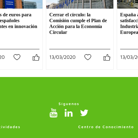
s de euros para
Cerrar el círculo: la
España 
españoles
Comisión cumple el Plan de
satisfacc
ntes en innovación
Acción para la Economía
Industri
Circular
Europe
20
13/03/2020
13/03/
0
0
Síguenos
tividades
Centro de Conocimiento