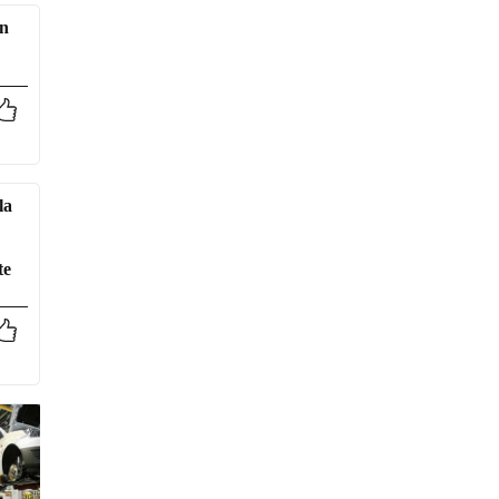
un
la
te