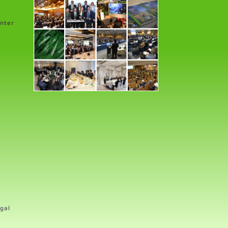
enter
gal