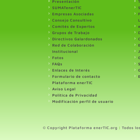
Presentación
SUMATenerTIC
Empresas Asociadas
Consejo Consultivo
Comités de Expertos
Grupos de Trabajo
Directivos Galardonados
Red de Colaboración
Institucional
Fotos
FAQs
Enlaces de Interés
Formulario de contacto
Plataforma enerTIC
Aviso Legal
Politica de Privacidad
Modificación perfil de usuario
© Copyright Plataforma enerTIC.org
|
Todos lo