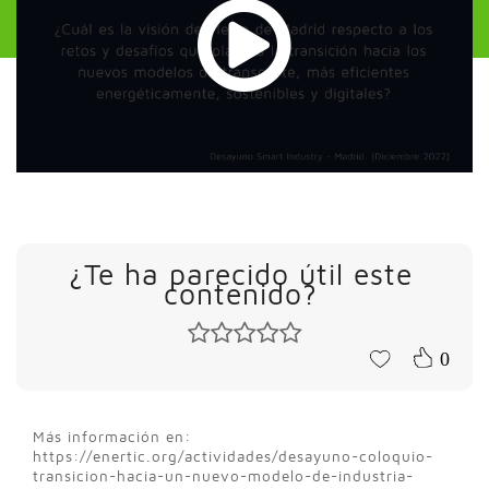
¿Te ha parecido útil este
contenido?
0
Más información en:
https://enertic.org/actividades/desayuno-coloquio-
transicion-hacia-un-nuevo-modelo-de-industria-