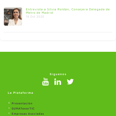
Entrevista a Silvia Roldán, Consejera Delegada de
Metro de Madrid
16 Oct 2020
Síguenos
La Plataforma
Presentación
SUMATenerTIC
Empresas Asociadas