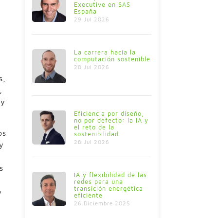
Executive en SAS
España
29 Jul 2026
La carrera hacia la
computación sostenible
28 Jul 2026
s,
,
 y
Eficiencia por diseño,
no por defecto: la IA y
el reto de la
os
sostenibilidad
28 Jul 2026
y
s
IA y flexibilidad de las
redes para una
transición energética
o
eficiente
26 Diciembre 2025