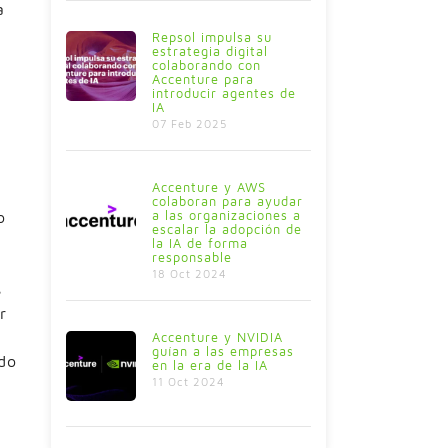
a
Repsol impulsa su
estrategia digital
colaborando con
Accenture para
introducir agentes de
IA
07 Feb 2025
Accenture y AWS
colaboran para ayudar
a las organizaciones a
o
escalar la adopción de
la IA de forma
responsable
18 Oct 2024
s
r
Accenture y NVIDIA
guían a las empresas
ndo
en la era de la IA
11 Oct 2024