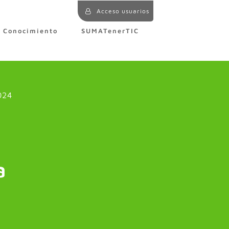
Acceso usuarios
e Conocimiento
SUMATenerTIC
024
a