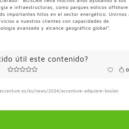
eclarado: “BOSLAN lleva muchos años ayudando a sus
gía e infraestructuras, como parques eólicos offshore
do importantes hitos en el sector energético. Unirnos 
rvicios a nuestros clientes con capacidades de
ología avanzada y alcance geográfico global”.
ido útil este contenido?
0
.accenture.es/es/news/2024/accenture-adquiere-boslan