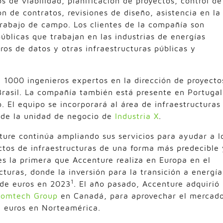
s de viabilidad, planificación de proyectos, control de
ón de contratos, revisiones de diseño, asistencia en la
rabajo de campo. Los clientes de la compañía son
úblicas que trabajan en las industrias de energías
tros de datos y otras infraestructuras públicas y
1000 ingenieros expertos en la dirección de proyecto
Brasil. La compañía también está presente en Portugal
 El equipo se incorporará al área de infraestructuras
o de la unidad de negocio de
Industria X
.
ure continúa ampliando sus servicios para ayudar a l
ectos de infraestructuras de una forma más predecible 
es la primera que Accenture realiza en Europa en el
cturas, donde la inversión para la transición a energía
1
 de euros en 2023
. El año pasado, Accenture adquirió
omtech Group
en Canadá, para aprovechar el mercad
e euros en Norteamérica.