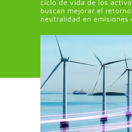
ciclo de vida de los acti
buscan mejorar el retorno 
neutralidad en emisiones 