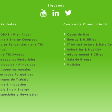
Síguenos
tividades
Centro de Conocimiento
TODAS - Plan Anual
Casos de Uso
Smart Energy Congress
Energy & Utilities
Foros Tendencias / enerTIC
IT Infrastructure & Data C
Live!
Industries & Mobility
enerTIC Awards
eGovernment & Cities
Desayunos Sectoriales
Sala de Prensa
Coloquios - Almuerzos
Noticias
Encuentros Anuales
Jornadas Formativas
Grupos de Trabajo
SmartInnovation
Guia Smart Energy
Especiales y Newsletter