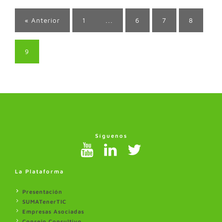
« Anterior
1
...
6
7
8
9
Síguenos
La Plataforma
Presentación
SUMATenerTIC
Empresas Asociadas
Consejo Consultivo