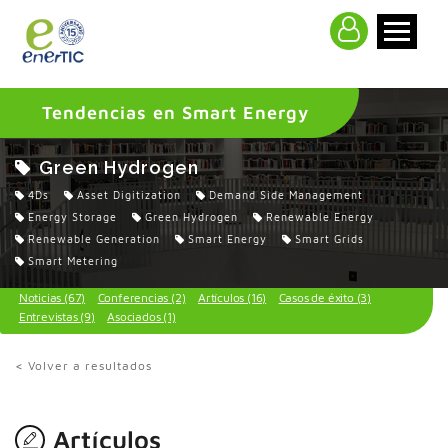
>
Tendencias en Smart Energy
Green Hydrogen
4Ds
Asset Digitization
Demand Side Management
Energy Storage
Green Hydrogen
Renewable Energy
Renewable Generation
Smart Energy
Smart Grids
Smart Metering
Noticias (67)
Conferencias (2)
Artículos (16)
Casos de éxito (3)
Entrevistas (9)
Asociados (1)
< Volver a resultados
Artículos