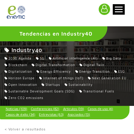
>
Tendencias en Industry40
Industry40
2030 Agenda
5G
Artificial intelligence (AI)
Big Data
Blockchain
Digital Transformation
Digital Twin
Digitalization
Energy Efficiency
Energy Transition
ESG
Horizon Europe
Internet of things (IoT)
Next Generation EU
Open Innovation
Startups
Sustainability
Sustainable Development Goals (SDG)
Transitional Fuels
Zero CO2 emissions
Noticias (109)
Conferencias (82)
Artículos (39)
Casos de uso (4)
Casos de éxito (34)
Entrevistas (63)
Asociados (13)
< Volver a resultados