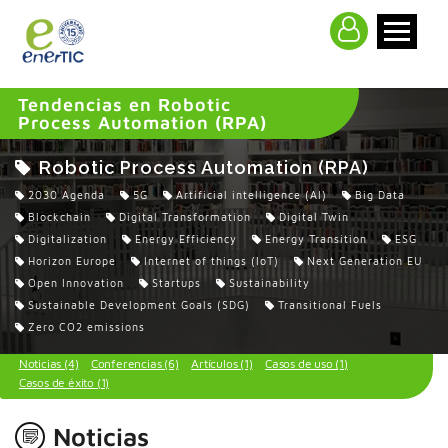
>
Tendencias en Robotic
Process Automation (RPA)
Robotic Process Automation (RPA)
2030 Agenda
5G
Artificial intelligence (AI)
Big Data
Blockchain
Digital Transformation
Digital Twin
Digitalization
Energy Efficiency
Energy Transition
ESG
Horizon Europe
Internet of things (IoT)
Next Generation EU
Open Innovation
Startups
Sustainability
Sustainable Development Goals (SDG)
Transitional Fuels
Zero CO2 emissions
Noticias (4)
Conferencias (6)
Artículos (1)
Casos de uso (1)
Casos de éxito (1)
Noticias