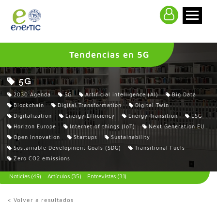
>
Tendencias en 5G
5G
2030 Agenda
5G
Artificial intelligence (AI)
Big Data
Blockchain
Digital Transformation
Digital Twin
Digitalization
Energy Efficiency
Energy Transition
ESG
Horizon Europe
Internet of things (IoT)
Next Generation EU
Open Innovation
Startups
Sustainability
Sustainable Development Goals (SDG)
Transitional Fuels
Zero CO2 emissions
Noticias (49)
Artículos (35)
Entrevistas (31)
< Volver a resultados