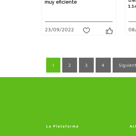
tre
muy eficiente
1.1
23/09/2022
08
0
1
2
3
4
Siguien
La Plataforma
Ac