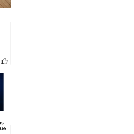
as
gue