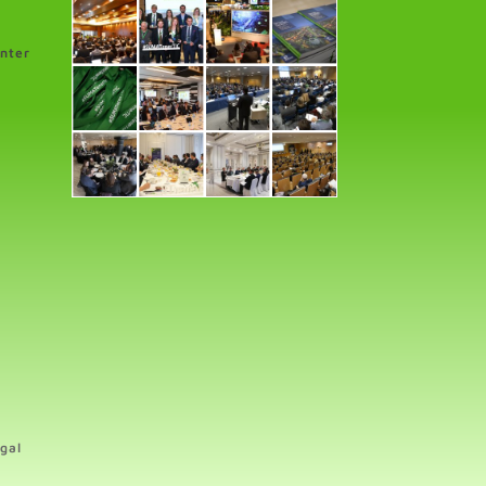
enter
gal