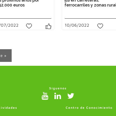
s próximos años por
5G en carreteras,
42.000 euros
ferrocarriles y zonas rura
/07/2022
10/06/2022
0
0
te »
Síguenos
tividades
Centro de Conocimiento