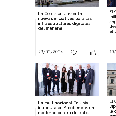
El 
La Comisión presenta
mil
nuevas iniciativas para las
seg
infraestructuras digitales
des
del mañana
el 
23/02/2024
19
0
El 
La multinacional Equinix
Dip
inaugura en Alcobendas un
la 
moderno centro de datos