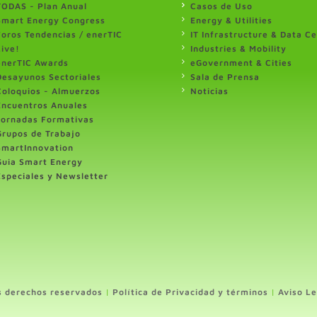
TODAS - Plan Anual
Casos de Uso
Smart Energy Congress
Energy & Utilities
Foros Tendencias / enerTIC
IT Infrastructure & Data C
Live!
Industries & Mobility
enerTIC Awards
eGovernment & Cities
Desayunos Sectoriales
Sala de Prensa
Coloquios - Almuerzos
Noticias
Encuentros Anuales
Jornadas Formativas
Grupos de Trabajo
SmartInnovation
Guia Smart Energy
Especiales y Newsletter
s derechos reservados
|
Política de Privacidad y términos
|
Aviso Le