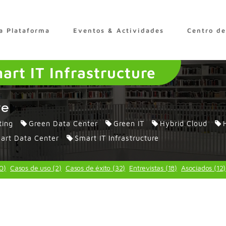
a Plataforma
Eventos & Actividades
Centro d
art IT Infrastructure
re
ting
Green Data Center
Green IT
Hybrid Cloud
art Data Center
Smart IT Infrastructure
50)
Casos de uso (2)
Casos de éxito (32)
Entrevistas (18)
Asociados (12)