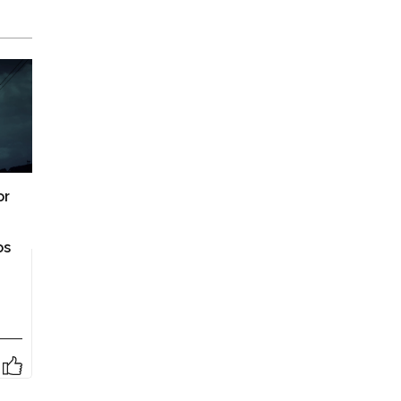
or
os