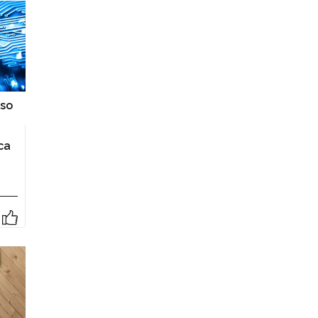
eso
ca