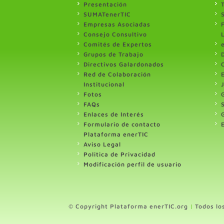
Presentación
SUMATenerTIC
Empresas Asociadas
Consejo Consultivo
Comités de Expertos
Grupos de Trabajo
Directivos Galardonados
Red de Colaboración
Institucional
Fotos
FAQs
Enlaces de Interés
Formulario de contacto
Plataforma enerTIC
Aviso Legal
Politica de Privacidad
Modificación perfil de usuario
© Copyright Plataforma enerTIC.org
|
Todos lo