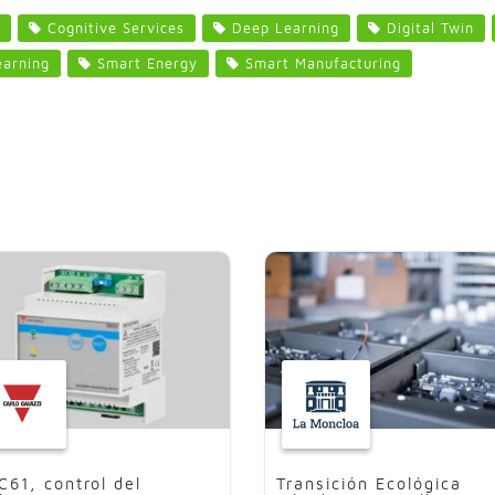
Cognitive Services
Deep Learning
Digital Twin
arning
Smart Energy
Smart Manufacturing
C61, control del
Transición Ecológica