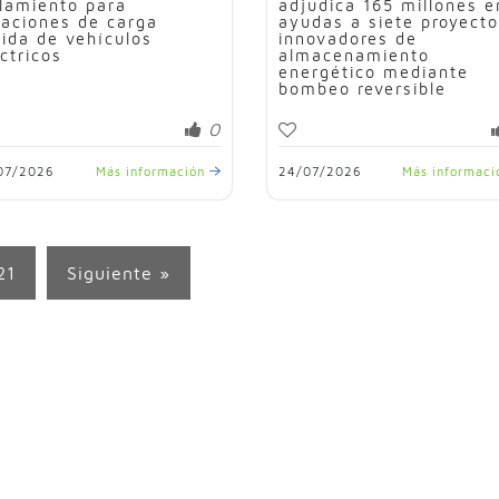
slamiento para
adjudica 165 millones e
taciones de carga
ayudas a siete proyect
pida de vehículos
innovadores de
ctricos
almacenamiento
energético mediante
bombeo reversible
0
07/2026
Más información
24/07/2026
Más informac
21
Siguiente »