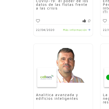
COVID-19: el poder de los
En
datos de las flotas frente
Pé
a las crisis
Int
ITI
0
22/04/2020
Más información
22/
Analítica avanzada y
La 
edificios inteligentes
ne
re