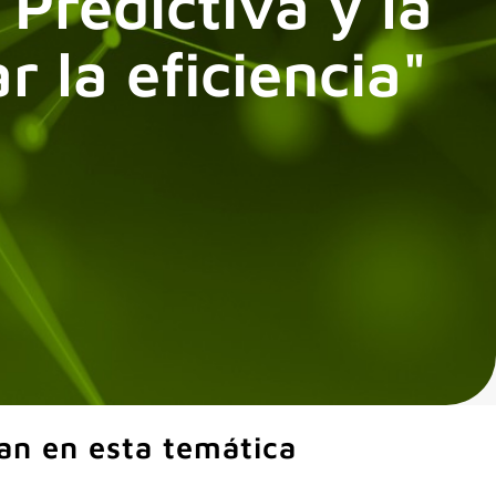
a Predictiva y la
 la eficiencia"
an en esta temática