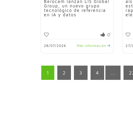
Berocam lanzan LIS Global
ai
Group, un nuevo grupo
es
tecnológico de referencia
rá
en IA y datos
elé
0
28/07/2026
Más información
27/
1
2
3
4
...
2