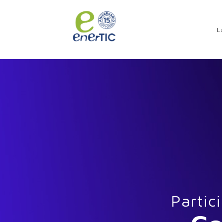
>
L
Partic