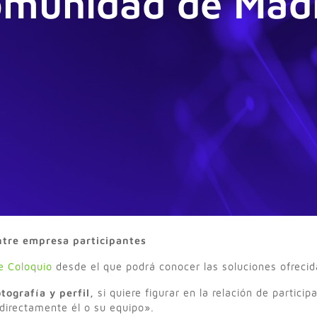
munidad de Mad
ntre empresa participantes
e Coloquio
desde el que podrá conocer las soluciones ofrecid
tografía y perfil,
si quiere figurar en la relación de partici
directamente él o su equipo».