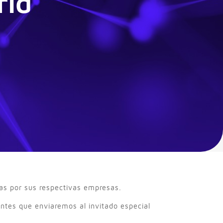
rid
as por sus respectivas empresas.
pantes que enviaremos al invitado especial